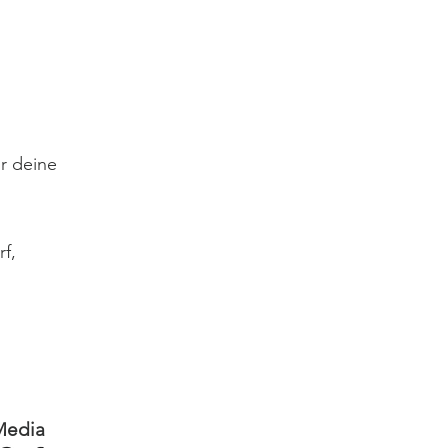
ür deine
f,
Media