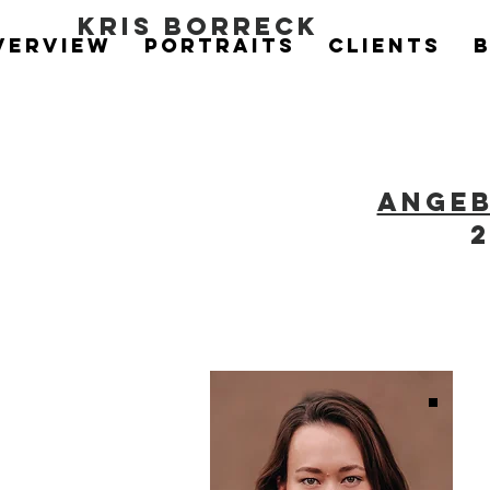
Kris Borreck
VERVIEW
PORTRAITS
ClIENTS
Angeb