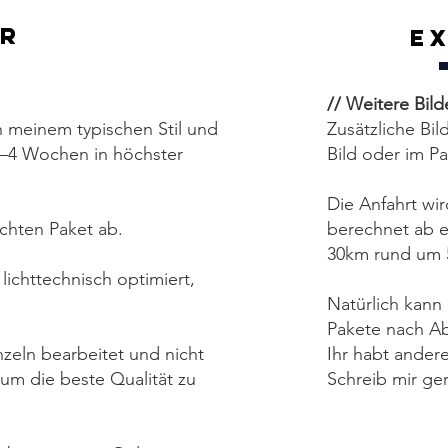
er
E
// Weitere Bil
in meinem typischen Stil und
Zusätzliche Bil
 2–4 Wochen in höchster
Bild oder im P
Die Anfahrt wir
chten Paket ab.
berechnet ab 
30km rund um 
lichttechnisch optimiert,
Natürlich kann 
Pakete nach Ab
nzeln bearbeitet und nicht
Ihr habt ande
um die beste Qualität zu
Schreib mir ge