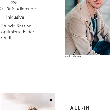
325€
0€ für Studierende
Inklusive
1 Stunde Session
5 optimierte Bilder
2 Outfits
©Till Jochheim
All-In