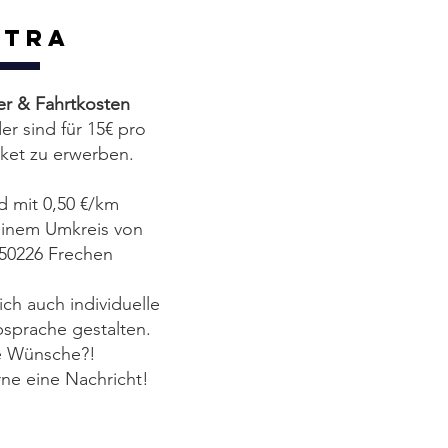
xtra
der & Fahrtkosten
der sind für 15€ pro
aket zu erwerben.
d mit 0,50 €/km
einem Umkreis von
50226 Frechen
ich auch individuelle
sprache gestalten.
re Wünsche?!
rne eine Nachricht!