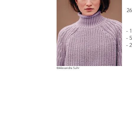
26
- 
- 
- 
©Alexandra Suhr