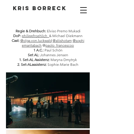
Kris Borreck
Regie & Drehbuch:
Elviso Premo Mukadi
DoP:
philippfroehlich_
& Michael Diekmann
Cast:
@olga.von.luckwald
@aliishotam
@sophi
emaritabach
@
paolo_francescoo
1 A.C.:
Paul Schön
Set AL:
Johannes Jensen
1. Set-AL Assistenz:
Maryna Dmytryk
2. Set-ALassistenz:
Sophie-Marie Bach