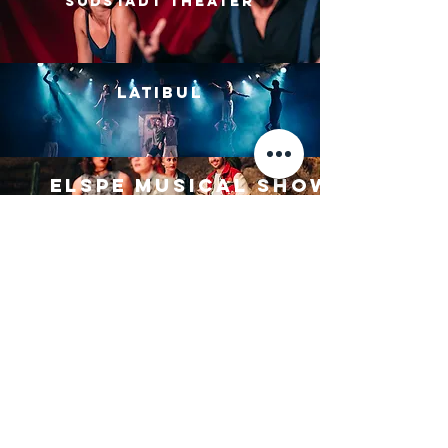
Südstadt Theater
Latibul
Elspe Musical Show
IMPRESSUM
PRIVACY
AGBs
CONTACT
© 2026 by Kris Borreck
Schauspieler Fotografie | Köln
| Bonn
| Oberhausen
| Düsseldorf
|
Hannover | Koblenz